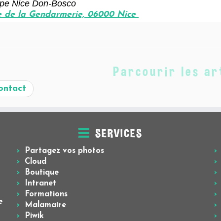
pe Nice Don-Bosco
e de la Gendarmerie, 06000 Nice
Parcourir les ar
ntact
SERVICES
Partagez vos photos
Cloud
Boutique
Intranet
Formations
e
Malamaire
Piwik