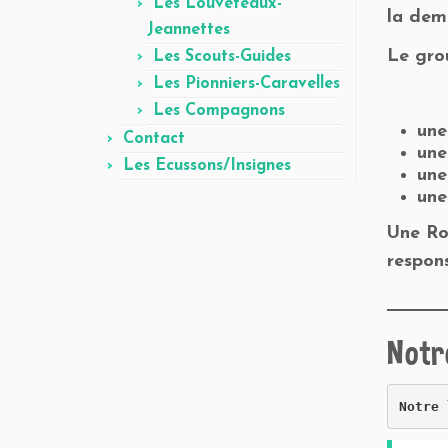
Les Louveteaux-
la dem
Jeannettes
Le gro
Les Scouts-Guides
Les Pionniers-Caravelles
Les Compagnons
une
Contact
un
Les Ecussons/Insignes
une
une
Une R
respons
Notr
Notre 